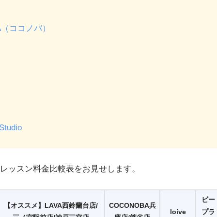
BA（ココノバ）
Studio
レッスン料金比較表をお見せします。
ビー
【オススメ】LAVA西鈴蘭台店/
COCONOBA兵
loive
プラ