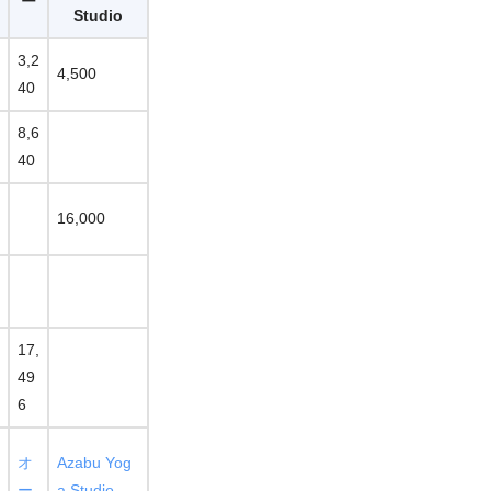
ー
Studio
3,2
4,500
40
8,6
40
16,000
17,
49
6
オ
Azabu Yog
ー
a Studio