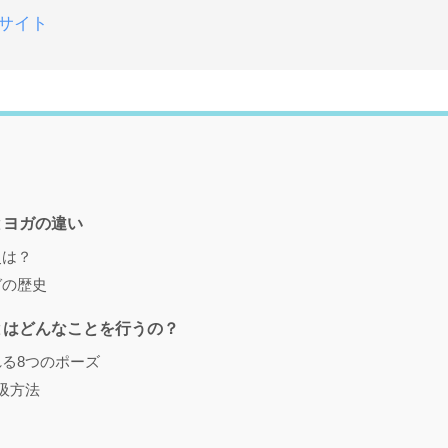
サイト
とヨガの違い
史は？
ガの歴史
とはどんなことを行うの？
る8つのポーズ
吸方法