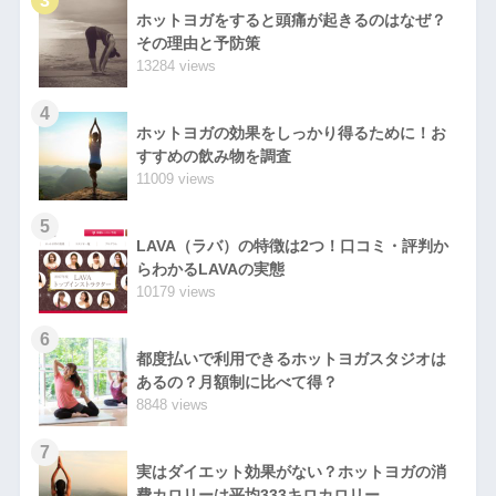
3
ホットヨガをすると頭痛が起きるのはなぜ？
その理由と予防策
13284 views
4
ホットヨガの効果をしっかり得るために！お
すすめの飲み物を調査
11009 views
5
LAVA（ラバ）の特徴は2つ！口コミ・評判か
らわかるLAVAの実態
10179 views
6
都度払いで利用できるホットヨガスタジオは
あるの？月額制に比べて得？
8848 views
7
実はダイエット効果がない？ホットヨガの消
費カロリーは平均333キロカロリー