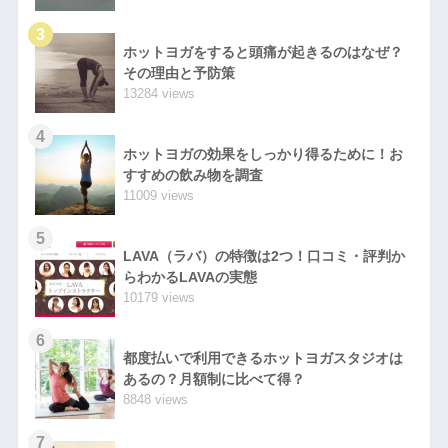
3
ホットヨガをすると頭痛が起きるのはなぜ？
その理由と予防策
13284 views
4
ホットヨガの効果をしっかり得るために！お
すすめの飲み物を調査
11009 views
5
LAVA（ラバ）の特徴は2つ！口コミ・評判か
らわかるLAVAの実態
10179 views
6
都度払いで利用できるホットヨガスタジオは
あるの？月額制に比べて得？
8848 views
7