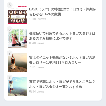
5
LAVA（ラバ）の特徴は2つ！口コミ・評判か
らわかるLAVAの実態
10180 views
6
都度払いで利用できるホットヨガスタジオは
あるの？月額制に比べて得？
8848 views
7
実はダイエット効果がない？ホットヨガの消
費カロリーは平均333キロカロリー
7531 views
8
東京で早朝にホットヨガができるところは？
ホットヨガスタジオ一覧とおすすめ
6294 views