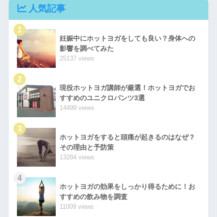
人気記事
1
妊娠中にホットヨガをしても良い？身体への
影響を調べてみた
25137 views
2
現役ホットヨガ講師が厳選！ホットヨガでお
すすめのユニクロパンツ3選
14499 views
3
ホットヨガをすると頭痛が起きるのはなぜ？
その理由と予防策
13284 views
4
ホットヨガの効果をしっかり得るために！お
すすめの飲み物を調査
11009 views